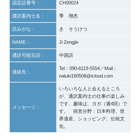
認定証番号：
CH00024
通訳案内士名：
季 增杰
読みがな：
き そうけつ
NAME：
Ji Zengjie
通訳可能言語：
中国語
Tel：090-6119-5554／Mail：
連絡先：
natuki160508@icloud.com
いろいろな人と会えるところ
が、通訳案内士の仕事の楽しみ
です。趣味は、ヨガ（週4回）で
メッセージ：
す。 得意分野：日本料理、世
界遺産、ショッピング、伝統文
化。