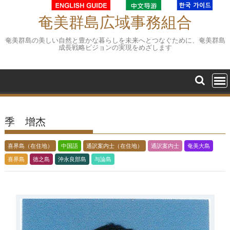
Skip
to
奄美群島広域事務組合
content
奄美群島の美しい自然と豊かな暮らしを未来へとつなぐために、奄美群島
成長戦略ビジョンの実現をめざします
季 增杰
喜界島（在住地）
中国語
通訳案内士（在住地）
通訳案内士
奄美大島
喜界島
徳之島
沖永良部島
与論島