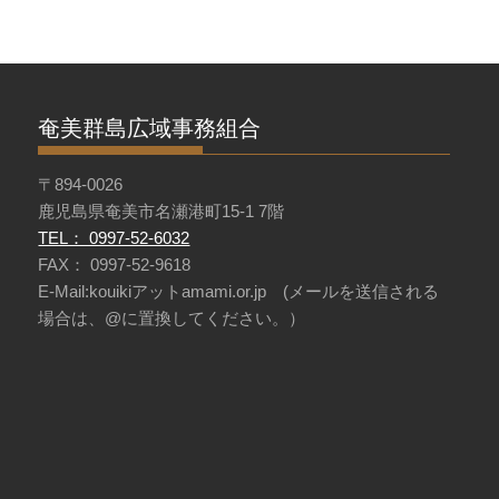
奄美群島広域事務組合
〒894-0026
鹿児島県奄美市名瀬港町15-1 7階
TEL： 0997-52-6032
FAX： 0997-52-9618
E-Mail:kouikiアットamami.or.jp (メールを送信される
場合は、@に置換してください。）