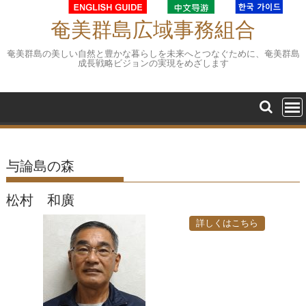
Skip
to
奄美群島広域事務組合
content
奄美群島の美しい自然と豊かな暮らしを未来へとつなぐために、奄美群島
成長戦略ビジョンの実現をめざします
与論島の森
松村 和廣
詳しくはこちら