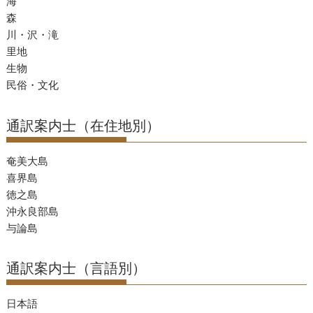
海
森
川・沢・滝
里地
生物
民俗・文化
通訳案内士（在住地別）
奄美大島
喜界島
徳之島
沖永良部島
与論島
通訳案内士（言語別）
日本語