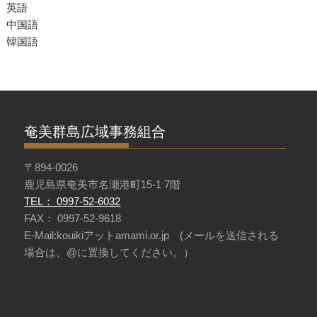
英語
中国語
韓国語
奄美群島広域事務組合
〒894-0026
鹿児島県奄美市名瀬港町15-1 7階
TEL： 0997-52-6032
FAX： 0997-52-9618
E-Mail:kouikiアットamami.or.jp (メールを送信される
場合は、@に置換してください。）