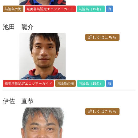
与論島の海
奄美群島認定エコツアーガイド
与論島（19名）
海
池田 龍介
詳しくはこちら
奄美群島認定エコツアーガイド
与論島の海
与論島（19名）
海
伊佐 直恭
詳しくはこちら