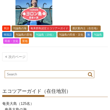
英語
与論島の海
奄美群島認定エコツアーガイド
通訳案内士（在住地）
韓国語
与論島の里地
与論島（19名）
与論島の民俗・文化
海
与論島
民俗・文化
里地
投
次のページ
稿
ナ
ビ
ゲ
ー
エコツアーガイド（在住地別）
シ
ョ
奄美大島（125名）
ン
奄美大島の海