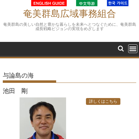
Skip
to
奄美群島広域事務組合
content
奄美群島の美しい自然と豊かな暮らしを未来へとつなぐために、奄美群島
成長戦略ビジョンの実現をめざします
与論島の海
池田 剛
詳しくはこちら