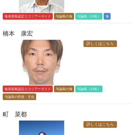
奄美群島認定エコツアーガイド
与論島の海
与論島（19名）
海
橋本 康宏
詳しくはこちら
奄美群島認定エコツアーガイド
与論島の海
与論島（19名）
与論島の民俗・文化
町 菜都
詳しくはこちら