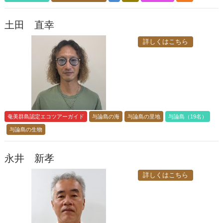
土田 直幸
詳しくはこちら
奄美群島認定エコツアーガイド
与論島の海
与論島の里地
与論島（19名）
与論島の生物
永井 新孝
詳しくはこちら