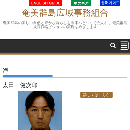
Skip
to
奄美群島広域事務組合
content
奄美群島の美しい自然と豊かな暮らしを未来へとつなぐために、奄美群島
成長戦略ビジョンの実現をめざします
海
太田 健次郎
詳しくはこちら