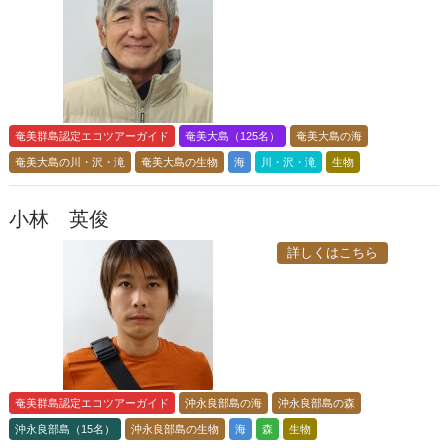
奄美群島認定エコツアーガイド
奄美大島（125名）
奄美大島の海
奄美大島の川・沢・滝
奄美大島の生物
海
川・沢・滝
生物
小林 英俊
詳しくはこちら
奄美群島認定エコツアーガイド
沖永良部島の海
沖永良部島の森
沖永良部島（15名）
沖永良部島の生物
海
森
生物