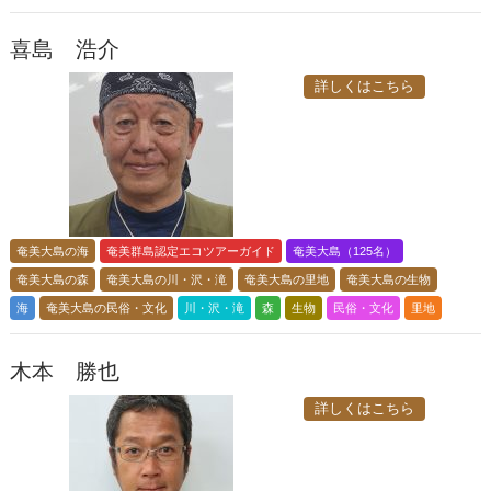
喜島 浩介
詳しくはこちら
奄美大島の海
奄美群島認定エコツアーガイド
奄美大島（125名）
奄美大島の森
奄美大島の川・沢・滝
奄美大島の里地
奄美大島の生物
海
奄美大島の民俗・文化
川・沢・滝
森
生物
民俗・文化
里地
木本 勝也
詳しくはこちら