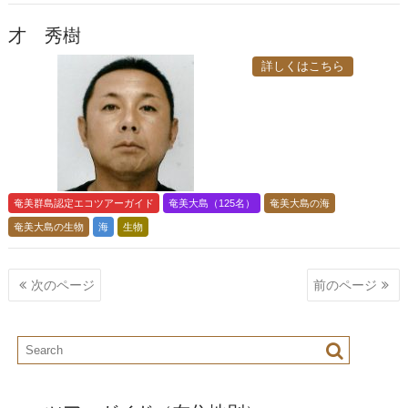
才 秀樹
詳しくはこちら
奄美群島認定エコツアーガイド
奄美大島（125名）
奄美大島の海
奄美大島の生物
海
生物
投
次のページ
前のページ
稿
ナ
ビ
ゲ
ー