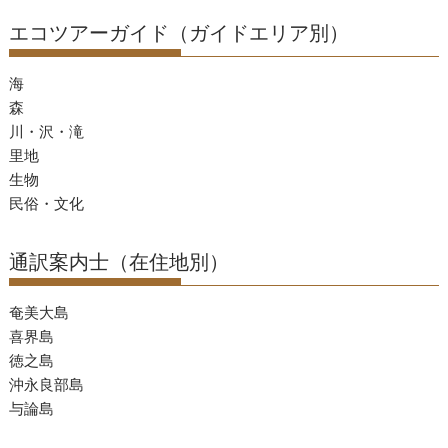
エコツアーガイド（ガイドエリア別）
海
森
川・沢・滝
里地
生物
民俗・文化
通訳案内士（在住地別）
奄美大島
喜界島
徳之島
沖永良部島
与論島