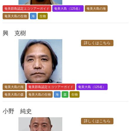
奄美群島認定エコツアーガイド
奄美大島（125名）
奄美大島の海
奄美大島の生物
海
生物
興 克樹
詳しくはこちら
奄美大島の海
奄美群島認定エコツアーガイド
奄美大島（125名）
奄美大島の森
奄美大島の生物
海
森
生物
小野 純史
詳しくはこちら