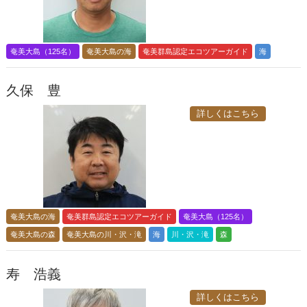
奄美大島（125名）
奄美大島の海
奄美群島認定エコツアーガイド
海
久保 豊
詳しくはこちら
奄美大島の海
奄美群島認定エコツアーガイド
奄美大島（125名）
奄美大島の森
奄美大島の川・沢・滝
海
川・沢・滝
森
寿 浩義
詳しくはこちら