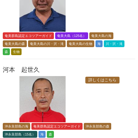
奄美群島認定エコツアーガイド
奄美大島（125名）
奄美大島の海
奄美大島の森
奄美大島の川・沢・滝
奄美大島の生物
海
川・沢・滝
森
生物
河本 起世久
詳しくはこちら
沖永良部島の海
奄美群島認定エコツアーガイド
沖永良部島の森
沖永良部島（15名）
海
森