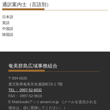
通訳案内士（言語別）
日本語
英語
中国語
韓国語
奄美群島広域事務組合
〒894-0026
鹿児島県奄美市名瀬港町15-1 7階
TEL： 0997-52-6032
FAX： 0997-52-9618
E-Mail:kouikiアットamami.or.jp (メールを送信される
場合は、@に置換してください。）