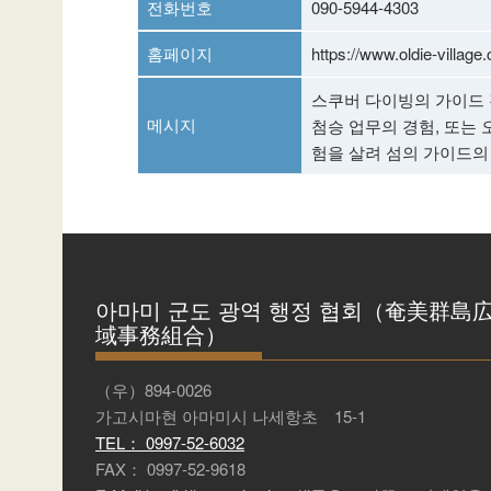
전화번호
090-5944-4303
홈페이지
https://www.oldie-village
스쿠버 다이빙의 가이드 
메시지
첨승 업무의 경험, 또는
험을 살려 섬의 가이드의
아마미 군도 광역 행정 협회（奄美群島
域事務組合）
（우）894-0026
가고시마현 아마미시 나세항초 15-1
TEL： 0997-52-6032
FAX： 0997-52-9618