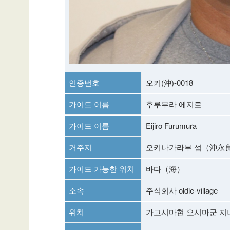
인증번호
오키(沖)-0018
가이드 이름
후루무라 에지로
가이드 이름
Eijiro Furumura
거주지
오키나가라부 섬（沖永
가이드 가능한 위치
바다（海）
소속
주식회사 oldie-village
위치
가고시마현 오시마군 지나