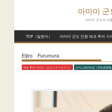
S
아마미 군
k
i
아마미 군도의 아름
p
t
o
TOP（일본어）
아마미 군도 인증 에코 투어
c
o
n
Eijiro Furumura
t
e
에코 투어 가이드（エコツアーガイド）
오키노에라부섬（沖永良部島
n
t