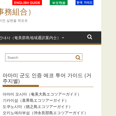
域事務組合）
 비전 실현을 목표로
역 안내사（奄美群島地域通訳案内士）
아마미 군도 인증 에코 투어 가이드 (거
주지별)
아마미 오시마（奄美大島エコツアーガイド）
기카이섬（喜界島エコツアーガイド）
도쿠노시마（徳之島エコツアーガイド）
오키노에라부섬（沖永良部島エコツアーガイド）