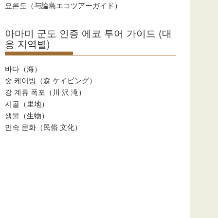
요론도（与論島エコツアーガイド）
아마미 군도 인증 에코 투어 가이드 (대
응 지역별)
바다（海）
숲 케이빙（森 ケイビング）
강 계류 폭포（川 沢 滝）
시골（里地）
생물（生物）
민속 문화（民俗 文化）