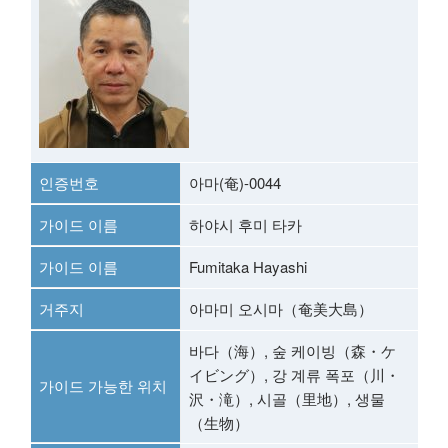
인증번호
아마(奄)-0044
가이드 이름
하야시 후미 타카
가이드 이름
Fumitaka Hayashi
거주지
아마미 오시마（奄美大島）
바다（海）, 숲 케이빙（森・ケ
イビング）, 강 계류 폭포（川・
가이드 가능한 위치
沢・滝）, 시골（里地）, 생물
（生物）