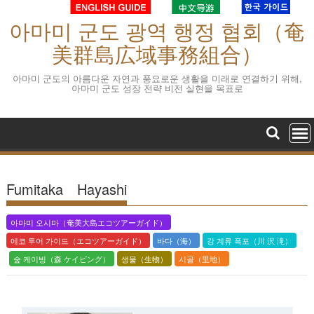
S
아마미 군도 광역 행정 협회（奄
k
i
美群島広域事務組合）
p
t
아마미 군도의 아름다운 자연과 풍요로운 생활을 미래로 연결하기 위해,
아마미 군도 성장 전략 비전 실현을 목표로
o
c
o
n
t
e
Fumitaka Hayashi
n
t
아마미 오시마（奄美大島エコツアーガイド）
에코 투어 가이드（エコツアーガイド）
바다（海）
강 계류 폭포（川 沢 滝）
숲 케이빙（森 ケイビング）
생물（生物）
시골（里地）