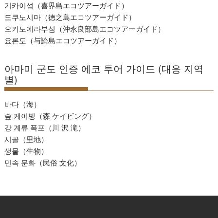
기카이섬（喜界島エコツアーガイド）
도쿠노시마（徳之島エコツアーガイド）
오키노에라부섬（沖永良部島エコツアーガイド）
요론도（与論島エコツアーガイド）
아마미 군도 인증 에코 투어 가이드 (대응 지역
별)
바다（海）
숲 케이빙（森 ケイビング）
강 계류 폭포（川 沢 滝）
시골（里地）
생물（生物）
민속 문화（民俗 文化）