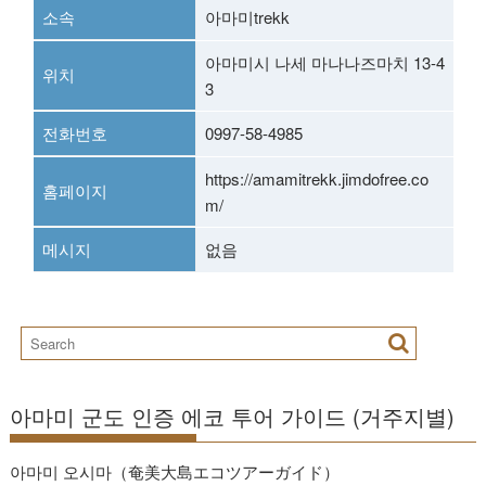
소속
아마미trekk
아마미시 나세 마나나즈마치 13-4
위치
3
전화번호
0997-58-4985
https://amamitrekk.jimdofree.co
홈페이지
m/
메시지
없음
아마미 군도 인증 에코 투어 가이드 (거주지별)
아마미 오시마（奄美大島エコツアーガイド）