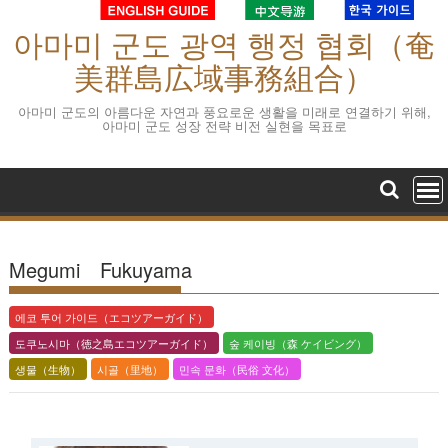
S
아마미 군도 광역 행정 협회（奄
k
i
美群島広域事務組合）
p
t
아마미 군도의 아름다운 자연과 풍요로운 생활을 미래로 연결하기 위해,
아마미 군도 성장 전략 비전 실현을 목표로
o
c
o
n
t
e
Megumi Fukuyama
n
t
에코 투어 가이드（エコツアーガイド）
도쿠노시마（徳之島エコツアーガイド）
숲 케이빙（森 ケイビング）
생물（生物）
시골（里地）
민속 문화（民俗 文化）