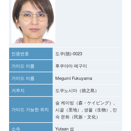
인증번호
도쿠(徳)-0023
가이드 이름
후쿠야마 메구미
가이드 이름
Megumi Fukuyama
거주지
도쿠노시마（徳之島）
숲 케이빙（森・ケイビング）,
가이드 가능한 위치
시골（里地）, 생물（生物）, 민
속 문화（民族・文化）
소속
Yutaan 섬