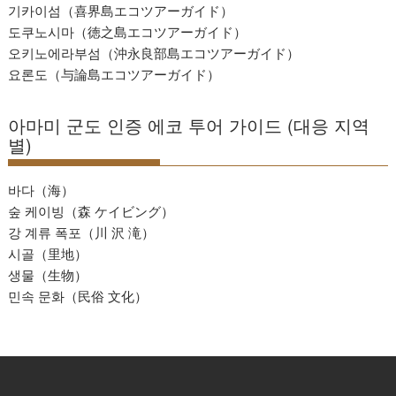
기카이섬（喜界島エコツアーガイド）
도쿠노시마（徳之島エコツアーガイド）
오키노에라부섬（沖永良部島エコツアーガイド）
요론도（与論島エコツアーガイド）
아마미 군도 인증 에코 투어 가이드 (대응 지역
별)
바다（海）
숲 케이빙（森 ケイビング）
강 계류 폭포（川 沢 滝）
시골（里地）
생물（生物）
민속 문화（民俗 文化）