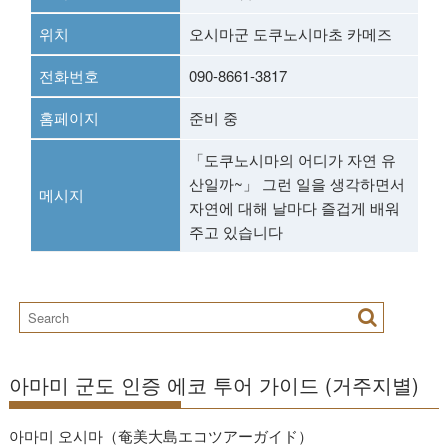
위치
오시마군 도쿠노시마초 카메즈
전화번호
090-8661-3817
홈페이지
준비 중
「도쿠노시마의 어디가 자연 유
산일까~」 그런 일을 생각하면서
메시지
자연에 대해 날마다 즐겁게 배워
주고 있습니다
아마미 군도 인증 에코 투어 가이드 (거주지별)
아마미 오시마（奄美大島エコツアーガイド）