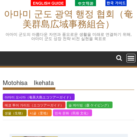
S
아마미 군도 광역 행정 협회（奄
k
i
美群島広域事務組合）
p
t
아마미 군도의 아름다운 자연과 풍요로운 생활을 미래로 연결하기 위해,
아마미 군도 성장 전략 비전 실현을 목표로
o
c
o
n
t
e
Motohisa Ikehata
n
t
아마미 오시마（奄美大島エコツアーガイド）
에코 투어 가이드（エコツアーガイド）
숲 케이빙（森 ケイビング）
생물（生物）
시골（里地）
민속 문화（民俗 文化）