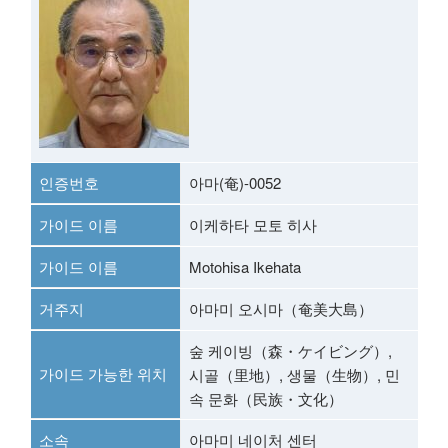
인증번호
아마(奄)-0052
가이드 이름
이케하타 모토 히사
가이드 이름
Motohisa Ikehata
거주지
아마미 오시마（奄美大島）
숲 케이빙（森・ケイビング）,
가이드 가능한 위치
시골（里地）, 생물（生物）, 민
속 문화（民族・文化）
소속
아마미 네이처 센터