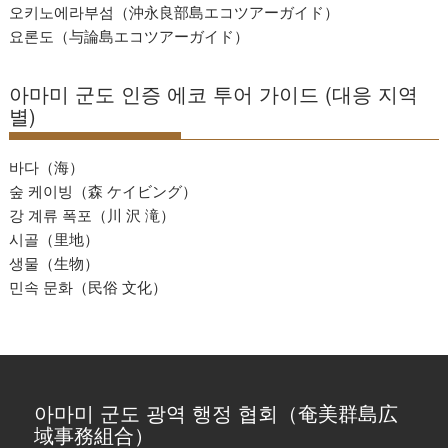
오키노에라부섬（沖永良部島エコツアーガイド）
요론도（与論島エコツアーガイド）
아마미 군도 인증 에코 투어 가이드 (대응 지역
별)
바다（海）
숲 케이빙（森 ケイビング）
강 계류 폭포（川 沢 滝）
시골（里地）
생물（生物）
민속 문화（民俗 文化）
아마미 군도 광역 행정 협회（奄美群島広
域事務組合）