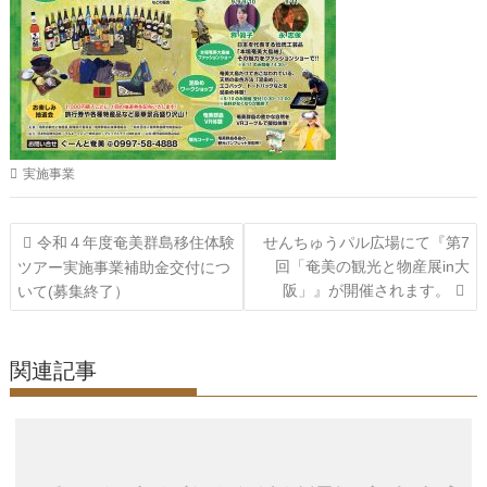
実施事業
投
令和４年度奄美群島移住体験
せんちゅうパル広場にて『第7
稿
回「奄美の観光と物産展in大
ツアー実施事業補助金交付につ
阪」』が開催されます。
いて(募集終了）
ナ
ビ
ゲ
関連記事
ー
シ
ョ
ン