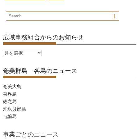
広域事務組合からのお知らせ
広
域
事
奄美群島 各島のニュース
務
組
奄美大島
合
喜界島
か
徳之島
ら
沖永良部島
の
与論島
お
知
事業ごとのニュース
ら