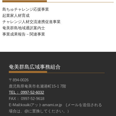
せ
島ちゅチャレンジ応援事業
起業家人材育成
チャレンジ人材交流連携促進事業
奄美群島地域通訳案内士
事業成果報告－関連事業
奄美群島広域事務組合
〒894-0026
鹿児島県奄美市名瀬港町15-1 7階
TEL： 0997-52-6032
FAX： 0997-52-9618
E-Mail:kouikiアットamami.or.jp (メールを送信される
場合は、@に置換してください。）