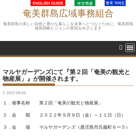
Skip
to
奄美群島広域事務組合
content
奄美群島の美しい自然と豊かな暮らしを未来へとつなぐために、奄美群島
成長戦略ビジョンの実現をめざします
マルヤガーデンズにて『第２回「奄美の観光と
物産展」』が開催されます。
2022-08-04
１．催事名称 第２回「奄美の観光と物産展」
２．会 期 ２０２２年９月９日（金）～１１日（日）
３．会 場 マルヤガーデンズ（鹿児島市呉服町６ー５）