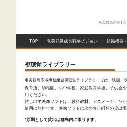
Skip
to
content
奄美群島の美し
TOP
奄美群島成長戦略ビジョン
組織概要
視聴覚ライブラリー
奄美群島広域事務組合視聴覚ライブラリーでは、映画、
保育所、幼稚園、小中学校、家庭教育学級、子供会や
用ください。
貸し出す映像ソフトは、教科教材、アニメーションか
借用は無料です。映像ソフトは次の各市町村の貸出場
*原則として貸出は群島内に限ります
。