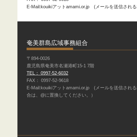
E-Mail:kouikiアットamami.or.jp (メール
奄美群島広域事務組合
〒894-0026
鹿児島県奄美市名瀬港町15-1 7階
TEL： 0997-52-6032
FAX： 0997-52-9618
E-Mail:kouikiアットamami.or.jp (メールを送信され
合は、@に置換してください。）