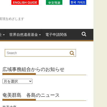
実現をめざします
士
世界自然遺産基金
電子申請関係
広域事務組合からのお知らせ
広
域
事
奄美群島 各島のニュース
務
組