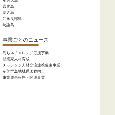
奄美大島
合
喜界島
か
徳之島
ら
沖永良部島
の
与論島
お
知
事業ごとのニュース
ら
せ
島ちゅチャレンジ応援事業
起業家人材育成
チャレンジ人材交流連携促進事業
奄美群島地域通訳案内士
事業成果報告－関連事業