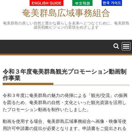
Skip
to
奄美群島広域事務組合
content
奄美群島の美しい自然と豊かな暮らしを未来へとつなぐために、奄美群島
成長戦略ビジョンの実現をめざします
令和３年度奄美群島観光プロモーション動画制
作事業
令和３年度に奄美群島の魅力の発揮による「観光/交流」の振興
を図るため、奄美群島の自然・文化といった観光資源を活用し
たプロモーション動画を制作いたしました。
動画を使用する場合、奄美群島広域事務組合へ画像・映像等使
用許可申請書の提出が必要となります。申請書をご提出される