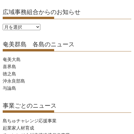
広域事務組合からのお知らせ
広
域
事
奄美群島 各島のニュース
務
組
奄美大島
合
喜界島
か
徳之島
ら
沖永良部島
の
与論島
お
知
事業ごとのニュース
ら
せ
島ちゅチャレンジ応援事業
起業家人材育成