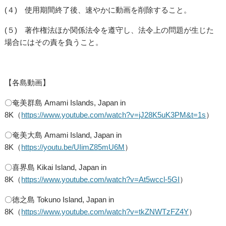
(４) 使用期間終了後、速やかに動画を削除すること。
(５) 著作権法ほか関係法令を遵守し、法令上の問題が生じた
場合にはその責を負うこと。
【各島動画】
〇奄美群島 Amami Islands, Japan in
8K（
https://www.youtube.com/watch?v=jJ28K5uK3PM&t=1s
）
〇奄美大島 Amami Island, Japan in
8K（
https://youtu.be/UIimZ85mU6M
）
〇喜界島 Kikai Island, Japan in
8K（
https://www.youtube.com/watch?v=At5wccl-5GI
）
〇徳之島 Tokuno Island, Japan in
8K（
https://www.youtube.com/watch?v=tkZNWTzFZ4Y
）