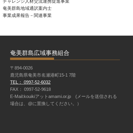
チャレンジ人材交流連携促進事業
奄美群島地域通訳案内士
事業成果報告－関連事業
奄美群島広域事務組合
〒894-0026
鹿児島県奄美市名瀬港町15-1 7階
TEL： 0997-52-6032
FAX： 0997-52-9618
E-Mail:kouikiアットamami.or.jp (メールを送信される
場合は、@に置換してください。）