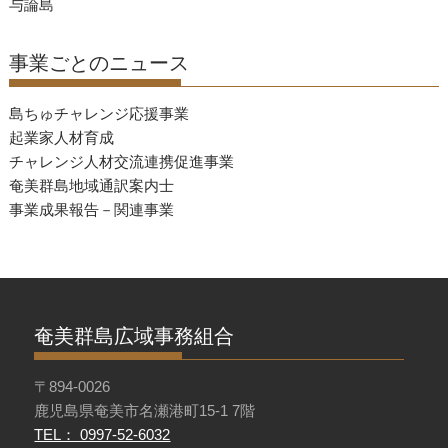
与論島
お
知
事業ごとのニュース
ら
せ
島ちゅチャレンジ応援事業
起業家人材育成
チャレンジ人材交流連携促進事業
奄美群島地域通訳案内士
事業成果報告－関連事業
奄美群島広域事務組合
〒894-0026
鹿児島県奄美市名瀬港町15-1 7階
TEL： 0997-52-6032