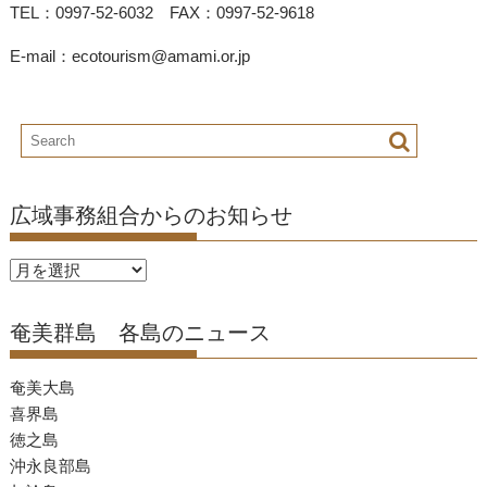
TEL：0997-52-6032 FAX：0997-52-9618
E-mail：ecotourism@amami.or.jp
広域事務組合からのお知らせ
広
域
事
奄美群島 各島のニュース
務
組
奄美大島
合
喜界島
か
徳之島
ら
沖永良部島
の