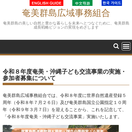
Skip
to
奄美群島広域事務組合
content
奄美群島の美しい自然と豊かな暮らしを未来へとつなぐために、奄美群島
成長戦略ビジョンの実現をめざします
令和８年度奄美・沖縄子ども交流事業の実施・
参加者募集について
奄美群島広域事務組合では、令和８年度に世界自然遺産登録５
周年（令和８年７月２６日）及び奄美群島国立公園指定１０周
年（令和９年３月７日）を迎えることから、これを記念して、
「令和８年度奄美・沖縄子ども交流事業」実施いたします。