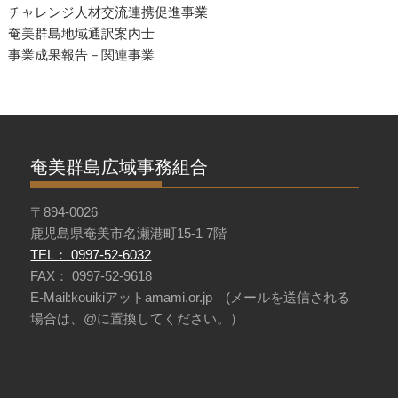
チャレンジ人材交流連携促進事業
奄美群島地域通訳案内士
事業成果報告－関連事業
奄美群島広域事務組合
〒894-0026
鹿児島県奄美市名瀬港町15-1 7階
TEL： 0997-52-6032
FAX： 0997-52-9618
E-Mail:kouikiアットamami.or.jp (メールを送信される
場合は、@に置換してください。）