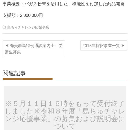
事業概要：バガス粉末を活用した、機能性を付加した商品開発
支援額：2,900,000円
島ちゅチャレンジ応援事業
投
奄美群島特例通訳案内士 受
2015年採択事業一覧
稿
講生募集
ナ
ビ
関連記事
ゲ
ー
シ
ョ
※５月１１日１６時をもって受付終了
ン
しました※令和８年度「島ちゅチャレ
ンジ応援事業」の募集および説明会に
ついて