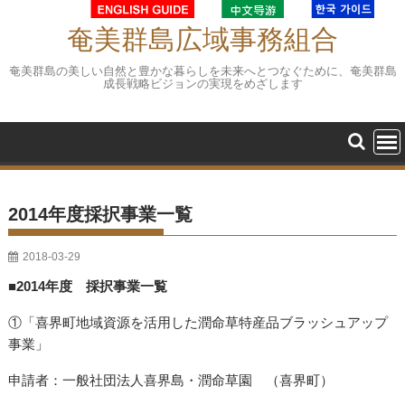
Skip
to
奄美群島広域事務組合
content
奄美群島の美しい自然と豊かな暮らしを未来へとつなぐために、奄美群島
成長戦略ビジョンの実現をめざします
2014年度採択事業一覧
2018-03-29
■2014年度 採択事業一覧
①「喜界町地域資源を活用した潤命草特産品ブラッシュアップ
事業」
申請者：一般社団法人喜界島・潤命草園 （喜界町）