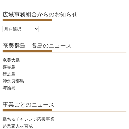
広域事務組合からのお知らせ
広
域
事
奄美群島 各島のニュース
務
組
奄美大島
合
喜界島
か
徳之島
ら
沖永良部島
の
与論島
お
知
事業ごとのニュース
ら
せ
島ちゅチャレンジ応援事業
起業家人材育成