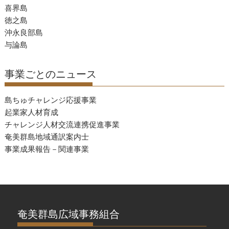
合
喜界島
か
徳之島
ら
沖永良部島
の
与論島
お
知
事業ごとのニュース
ら
せ
島ちゅチャレンジ応援事業
起業家人材育成
チャレンジ人材交流連携促進事業
奄美群島地域通訳案内士
事業成果報告－関連事業
奄美群島広域事務組合