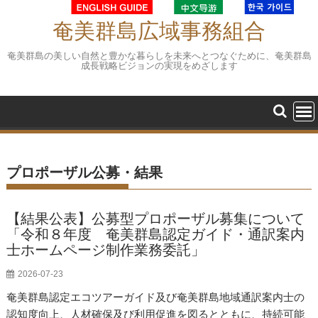
Skip
to
奄美群島広域事務組合
content
奄美群島の美しい自然と豊かな暮らしを未来へとつなぐために、奄美群島
成長戦略ビジョンの実現をめざします
プロポーザル公募・結果
【結果公表】公募型プロポーザル募集について
「令和８年度 奄美群島認定ガイド・通訳案内
士ホームページ制作業務委託」
2026-07-23
奄美群島認定エコツアーガイド及び奄美群島地域通訳案内士の
認知度向上、人材確保及び利用促進を図るとともに、持続可能