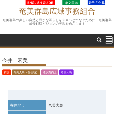
Skip
to
奄美群島広域事務組合
content
奄美群島の美しい自然と豊かな暮らしを未来へとつなぐために、奄美群島
成長戦略ビジョンの実現をめざします
今井 宏美
英語
奄美大島（在住地）
通訳案内士
奄美大島
在住地：
奄美大島