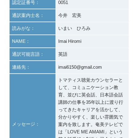
認定証番号：
0051
通訳案内士名：
今井 宏美
読みがな：
いまい ひろみ
NAME：
Imai Hiromi
通訳可能言語：
英語
連絡先：
imai6150@gmail.com
トマティス聴覚カウンセラーと
して、コミュニケーション教
育、並びに英会話、日本語会話
講師の仕事を35年以上に渡り行
ってきたキャリアを活かして、
分かりやすく、楽しい雰囲気で
メッセージ：
案内を致します。奄美テレビで
は「LOVE ME AMAMI」という