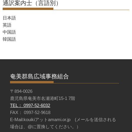
通訳案内士（言語別）
日本語
英語
中国語
韓国語
奄美群島広域事務組合
〒894-0026
鹿児島県奄美市名瀬港町15-1 7階
TEL： 0997-52-6032
FAX： 0997-52-9618
E-Mail:kouikiアットamami.or.jp (メールを送信される
場合は、@に置換してください。）