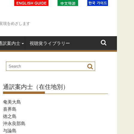
実現をめざします
通訳案内士
視聴覚ライブラリー
通訳案内士（在住地別）
奄美大島
喜界島
徳之島
沖永良部島
与論島