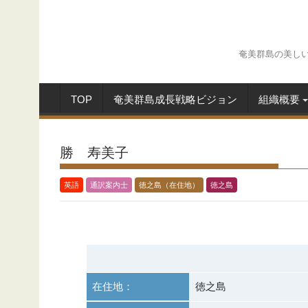
Skip
to
content
奄美群島の美し
TOP
奄美群島成長戦略ビジョン
組織概要
勝 寿美子
英語
通訳案内士
徳之島（在住地）
徳之島
在住地：
徳之島