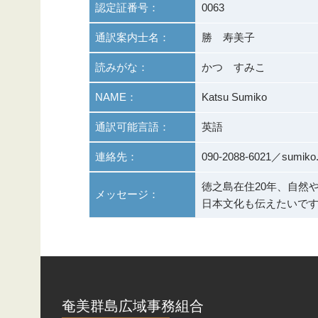
認定証番号：
0063
通訳案内士名：
勝 寿美子
読みがな：
かつ すみこ
NAME：
Katsu Sumiko
通訳可能言語：
英語
連絡先：
090-2088-6021／sumiko
徳之島在住20年、自然
メッセージ：
日本文化も伝えたいで
奄美群島広域事務組合