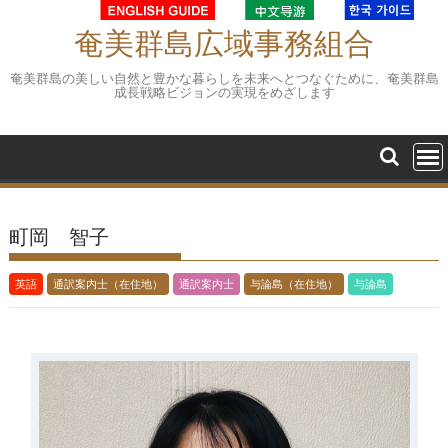
Skip
to
奄美群島広域事務組合
content
奄美群島の美しい自然と豊かな暮らしを未来へとつなぐために、奄美群島
成長戦略ビジョンの実現をめざします
町岡 智子
英語
通訳案内士（在住地）
通訳案内士
与論島（在住地）
与論島