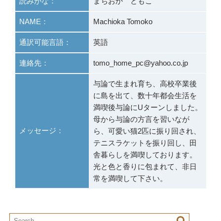
読みがな：
まちおか ともこ
NAME：
Machioka Tomoko
通訳可能言語：
英語
連絡先：
tomo_home_pc@yahoo.co.jp
与論で生まれ育ち、高校卒業後
に島を出て、数十年都会生活を
満喫後与論にUターンしました。
母から与論の方言を習いなが
メッセージ：
ら、可愛い猫2匹に振り回され、
テニスラケットを振り回し、田
舎暮らしを満喫しております。
光と色と香りに包まれて、非日
常を満喫して下さい。