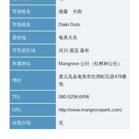
导游姓名
後藤 大樹
导游姓名
Daiki Goto
居住地
奄美大岛
可导览区域
河川 溪流 瀑布
所属单位
Mangrove 公社（红树林公社）
鹿儿岛县奄美市住用町石原478番
地址
地
TEL
080-5258-6496
URL
http://www.mangrovepark.com/
自我介绍
无