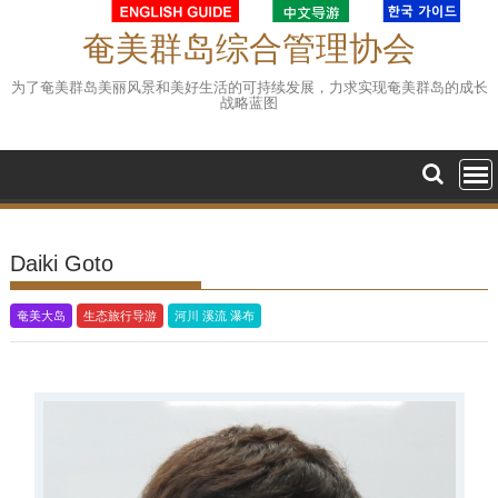
Skip
to
奄美群岛综合管理协会
content
为了奄美群岛美丽风景和美好生活的可持续发展，力求实现奄美群岛的成长
战略蓝图
Daiki Goto
奄美大岛
生态旅行导游
河川 溪流 瀑布