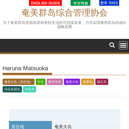
Skip
to
奄美群岛综合管理协会
content
为了奄美群岛美丽风景和美好生活的可持续发展，力求实现奄美群岛的成长
战略蓝图
Haruna Matsuoka
奄美大岛（居住地）
中文
翻译导游
奄美大岛
喜界岛
德之岛
冲永良部岛
与论岛
居住地
奄美大岛