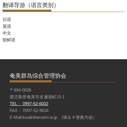
翻译导游（语言类别）
日语
英语
中文
朝鲜语
奄美群岛综合管理协会
〒894-0026
鹿児島県奄美市名瀬港町15-1
TEL： 0997-52-6032
FAX： 0997-52-9618
E-Mail:kouiki#amami.or.jp (请从＃替换为@）