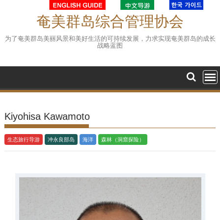
Skip
to
奄美群岛综合管理协会
content
为了奄美群岛美丽风景和美好生活的可持续发展，力求实现奄美群岛的成长
战略蓝图
Kiyohisa Kawamoto
生态旅行导游
冲永良部岛
海洋
森林（洞窟探险）