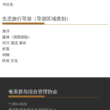
与论岛
生态旅行导游（导游区域类别）
海洋
森林（洞窟探险）
河川 溪流 瀑布
村落
动物
民俗 文化
奄美群岛综合管理协会
〒894-0026
鹿児島県奄美市名瀬港町15-1