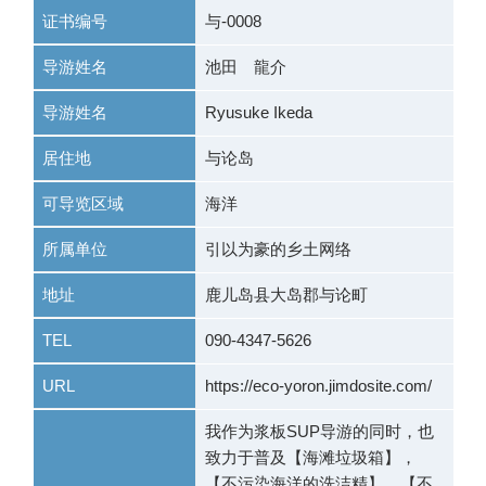
证书编号
与-0008
导游姓名
池田 龍介
导游姓名
Ryusuke Ikeda
居住地
与论岛
可导览区域
海洋
所属单位
引以为豪的乡土网络
地址
鹿儿岛县大岛郡与论町
TEL
090-4347-5626
URL
https://eco-yoron.jimdosite.com/
我作为浆板SUP导游的同时，也
致力于普及【海滩垃圾箱】，
【不污染海洋的洗洁精】，【不