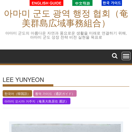
S
아마미 군도 광역 행정 협회（奄
k
i
美群島広域事務組合）
p
t
아마미 군도의 아름다운 자연과 풍요로운 생활을 미래로 연결하기 위해,
아마미 군도 성장 전략 비전 실현을 목표로
o
c
o
n
t
e
LEE YUNYEON
n
t
한국어（韓国語）
통역 가이드（通訳ガイド）
아마미 오시마 거주지（奄美大島居住 通訳）