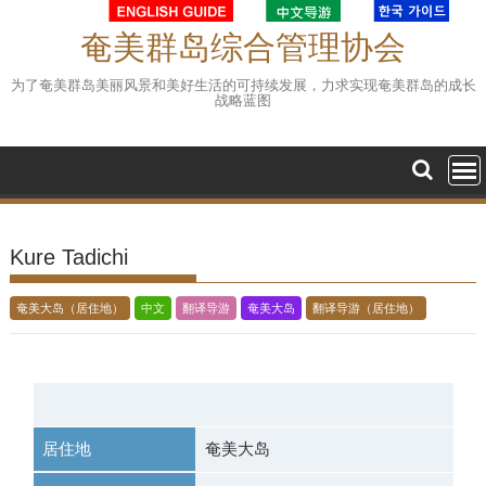
Skip
to
奄美群岛综合管理协会
content
为了奄美群岛美丽风景和美好生活的可持续发展，力求实现奄美群岛的成长
战略蓝图
Kure Tadichi
奄美大岛（居住地）
中文
翻译导游
奄美大岛
翻译导游（居住地）
居住地
奄美大岛