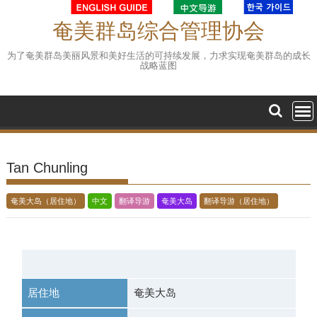
Skip
to
奄美群岛综合管理协会
content
为了奄美群岛美丽风景和美好生活的可持续发展，力求实现奄美群岛的成长
战略蓝图
Tan Chunling
奄美大岛（居住地）
中文
翻译导游
奄美大岛
翻译导游（居住地）
居住地
奄美大岛