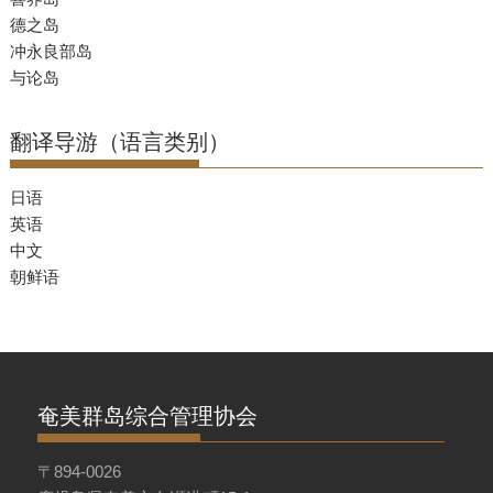
德之岛
冲永良部岛
与论岛
翻译导游（语言类别）
日语
英语
中文
朝鲜语
奄美群岛综合管理协会
〒894-0026