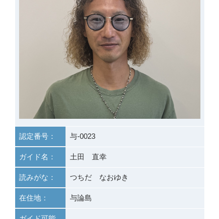
認定番号：
与-0023
ガイド名：
土田 直幸
読みがな：
つちだ なおゆき
在住地：
与論島
ガイド可能