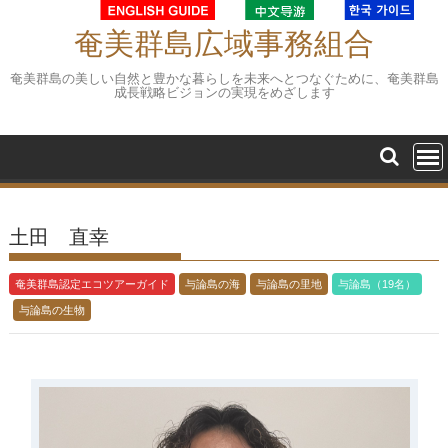
Skip
to
奄美群島広域事務組合
content
奄美群島の美しい自然と豊かな暮らしを未来へとつなぐために、奄美群島
成長戦略ビジョンの実現をめざします
土田 直幸
奄美群島認定エコツアーガイド
与論島の海
与論島の里地
与論島（19名）
与論島の生物