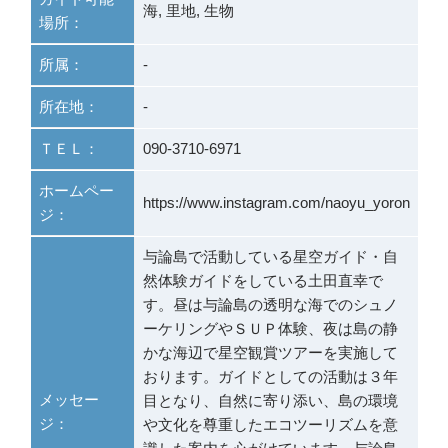
海, 里地, 生物
場所：
所属：
-
所在地：
-
ＴＥＬ：
090-3710-6971
ホームペー
https://www.instagram.com/naoyu_yoron
ジ：
与論島で活動している星空ガイド・自
然体験ガイドをしている土田直幸で
す。昼は与論島の透明な海でのシュノ
ーケリングやＳＵＰ体験、夜は島の静
かな海辺で星空観賞ツアーを実施して
おります。ガイドとしての活動は３年
メッセー
目となり、自然に寄り添い、島の環境
ジ：
や文化を尊重したエコツーリズムを意