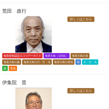
荒田 政行
詳しくはこちら
奄美群島認定エコツアーガイド
奄美大島（125名）
奄美大島の海
奄美大島の森
奄美大島の川・沢・滝
奄美大島の里地
海
川・沢・滝
森
里地
伊集院 晋
詳しくはこちら