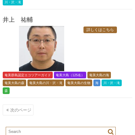
川・沢・滝
井上 祐輔
詳しくはこちら
奄美群島認定エコツアーガイド
奄美大島（125名）
奄美大島の海
奄美大島の森
奄美大島の川・沢・滝
奄美大島の生物
海
川・沢・滝
森
投
次のページ
稿
ナ
ビ