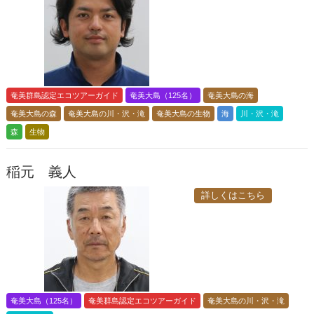
奄美群島認定エコツアーガイド
奄美大島（125名）
奄美大島の海
奄美大島の森
奄美大島の川・沢・滝
奄美大島の生物
海
川・沢・滝
森
生物
稲元 義人
詳しくはこちら
奄美大島（125名）
奄美群島認定エコツアーガイド
奄美大島の川・沢・滝