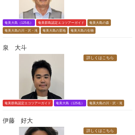
奄美大島（125名）
奄美群島認定エコツアーガイド
奄美大島の森
奄美大島の川・沢・滝
奄美大島の里地
奄美大島の生物
泉 大斗
詳しくはこちら
奄美群島認定エコツアーガイド
奄美大島（125名）
奄美大島の川・沢・滝
伊藤 好大
詳しくはこちら