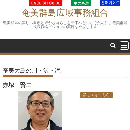
Skip
to
奄美群島広域事務組合
content
奄美群島の美しい自然と豊かな暮らしを未来へとつなぐために、奄美群島
成長戦略ビジョンの実現をめざします
奄美大島の川・沢・滝
赤塚 賢二
詳しくはこちら