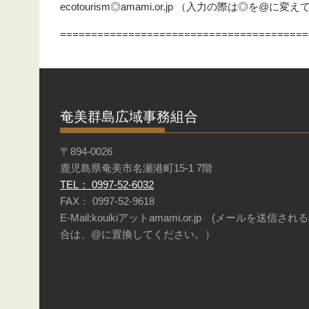
ecotourism◎amami.or.jp （入力の際は◎を@に変
========================================
奄美群島広域事務組合
〒894-0026
鹿児島県奄美市名瀬港町15-1 7階
TEL： 0997-52-6032
FAX： 0997-52-9618
E-Mail:kouikiアットamami.or.jp (メールを送信され
合は、@に置換してください。）