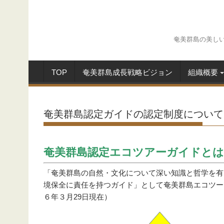
Skip
to
content
奄美群島の美し
TOP
奄美群島成長戦略ビジョン
組織概要
奄美群島認定ガイドの認定制度について
奄美群島認定エコツアーガイドとは
「奄美群島の自然・文化について深い知識と哲学を有
境保全に責任を持つガイド」として奄美群島エコツー
６年３月29日現在）