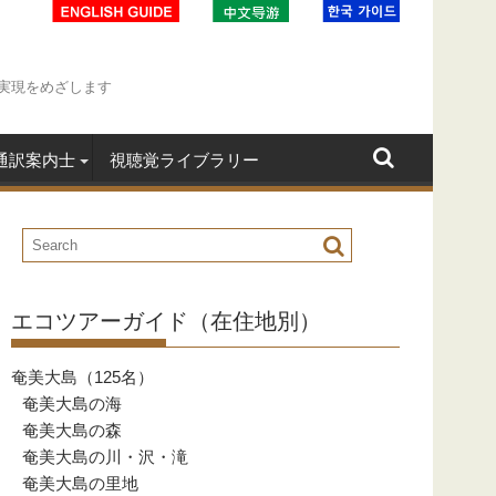
実現をめざします
通訳案内士
視聴覚ライブラリー
エコツアーガイド（在住地別）
奄美大島（125名）
奄美大島の海
奄美大島の森
奄美大島の川・沢・滝
奄美大島の里地