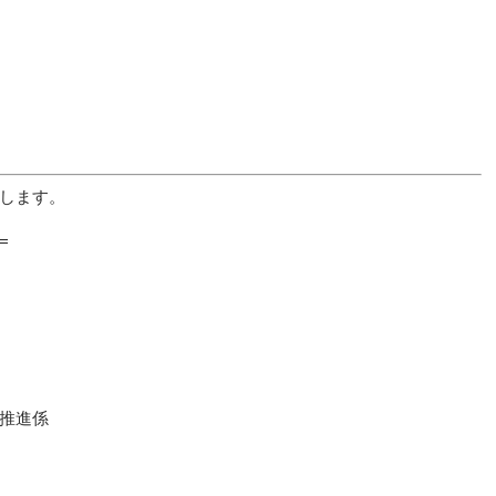
します。
=
推進係