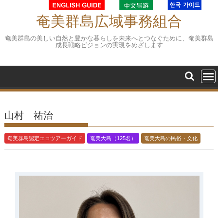
Skip
to
奄美群島広域事務組合
content
奄美群島の美しい自然と豊かな暮らしを未来へとつなぐために、奄美群島
成長戦略ビジョンの実現をめざします
山村 祐治
奄美群島認定エコツアーガイド
奄美大島（125名）
奄美大島の民俗・文化