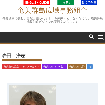
Skip
to
奄美群島広域事務組合
content
奄美群島の美しい自然と豊かな暮らしを未来へとつなぐために、奄美群島
成長戦略ビジョンの実現をめざします
岩田 浩志
奄美群島認定エコツアーガイド
奄美大島（125名）
奄美大島の海
海