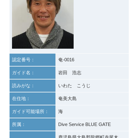
認定番号：
奄-0016
ガイド名：
岩田 浩志
読みがな：
いわた こうじ
在住地：
奄美大島
ガイド可能場所：
海
所属：
Dive Service BLUE GATE
鹿児島県大島郡龍郷町赤尾木