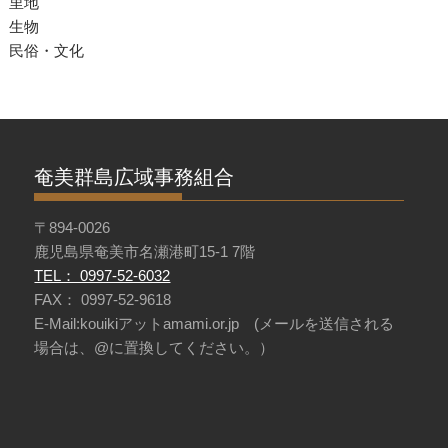
里地
生物
民俗・文化
奄美群島広域事務組合
〒894-0026
鹿児島県奄美市名瀬港町15-1 7階
TEL： 0997-52-6032
FAX： 0997-52-9618
E-Mail:kouikiアットamami.or.jp (メールを送信される
場合は、@に置換してください。）