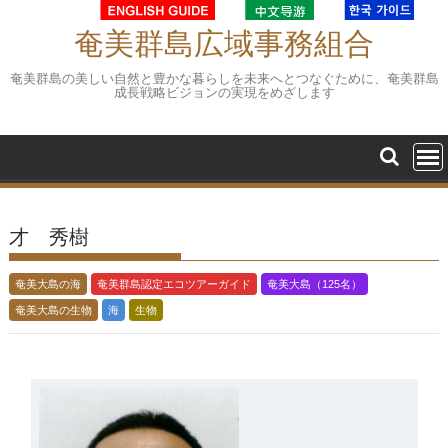
Skip
to
奄美群島広域事務組合
content
奄美群島の美しい自然と豊かな暮らしを未来へとつなぐために、奄美群島
成長戦略ビジョンの実現をめざします
才 秀樹
奄美大島の海
奄美群島認定エコツアーガイド
奄美大島（125名）
奄美大島の生物
海
生物