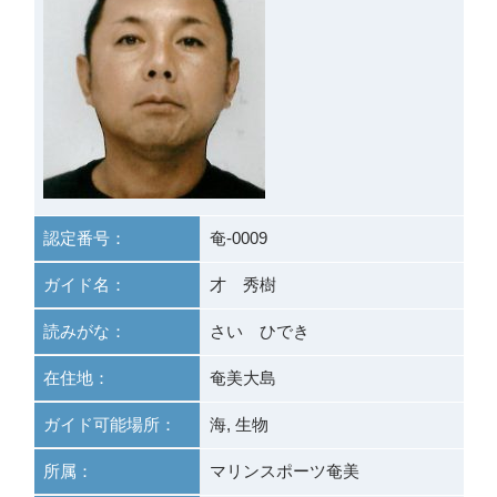
認定番号：
奄-0009
ガイド名：
才 秀樹
読みがな：
さい ひでき
在住地：
奄美大島
ガイド可能場所：
海, 生物
所属：
マリンスポーツ奄美