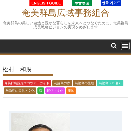
Skip
to
奄美群島広域事務組合
content
奄美群島の美しい自然と豊かな暮らしを未来へとつなぐために、奄美群島
成長戦略ビジョンの実現をめざします
松村 和廣
奄美群島認定エコツアーガイド
与論島の森
与論島の里地
与論島（19名）
与論島の民俗・文化
森
民俗・文化
里地