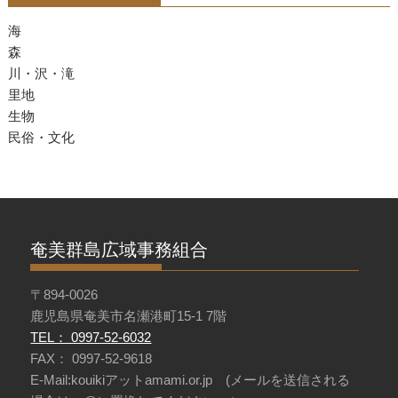
海
森
川・沢・滝
里地
生物
民俗・文化
奄美群島広域事務組合
〒894-0026
鹿児島県奄美市名瀬港町15-1 7階
TEL： 0997-52-6032
FAX： 0997-52-9618
E-Mail:kouikiアットamami.or.jp (メールを送信される