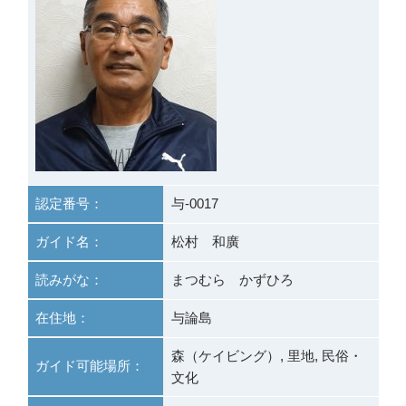
認定番号：
与-0017
ガイド名：
松村 和廣
読みがな：
まつむら かずひろ
在住地：
与論島
森（ケイビング）, 里地, 民俗・
ガイド可能場所：
文化