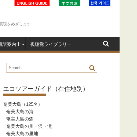
実現をめざします
通訳案内士
視聴覚ライブラリー
エコツアーガイド（在住地別）
奄美大島（125名）
奄美大島の海
奄美大島の森
奄美大島の川・沢・滝
奄美大島の里地