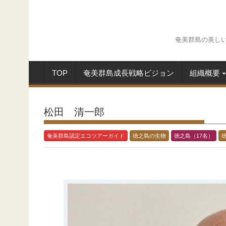
Skip
to
content
奄美群島の美し
TOP
奄美群島成長戦略ビジョン
組織概要
松田 清一郎
奄美群島認定エコツアーガイド
徳之島の生物
徳之島（17名）