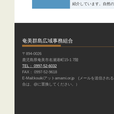
紹介しています。自然
奄美群島広域事務組合
〒894-0026
鹿児島県奄美市名瀬港町15-1 7階
TEL： 0997-52-6032
FAX： 0997-52-9618
E-Mail:kouikiアットamami.or.jp (メールを送信され
合は、@に置換してください。）