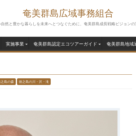
奄美群島広域事務組合
い自然と豊かな暮らしを未来へとつなぐために、奄美群島成長戦略ビジョンの
実施事業
奄美群島認定エコツアーガイド
奄美群島地域
徳之島の森
徳之島の川・沢・滝