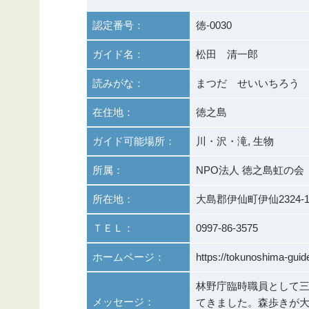
認定番号：
徳-0030
ガイド名：
松田 清一郎
読みがな：
まつだ せいいちろう
在住地：
徳之島
ガイド可能場所：
川・沢・滝, 生物
所属：
NPO法人 徳之島虹の会
所在地：
大島郡伊仙町伊仙2324-
ＴＥＬ：
0997-86-3575
ホームページ：
https://tokunoshima-guid
林野庁臨時職員として
メッセージ：
てきました。森歩きが