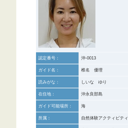
認定番号：
沖-0013
ガイド名：
椎名 優理
読みがな：
しいな ゆり
在住地：
沖永良部島
ガイド可能場所：
海
所属：
自然体験アクティビティ専門