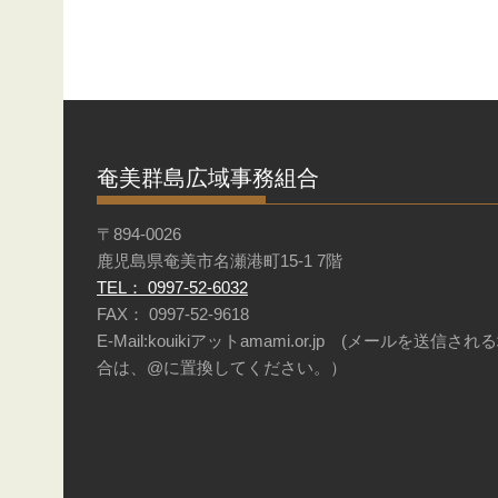
奄美群島広域事務組合
〒894-0026
鹿児島県奄美市名瀬港町15-1 7階
TEL： 0997-52-6032
FAX： 0997-52-9618
E-Mail:kouikiアットamami.or.jp (メールを送信され
合は、@に置換してください。）