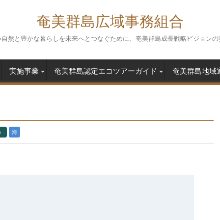
奄美群島広域事務組合
い自然と豊かな暮らしを未来へとつなぐために、奄美群島成長戦略ビジョンの
実施事業
奄美群島認定エコツアーガイド
奄美群島地域
）
海