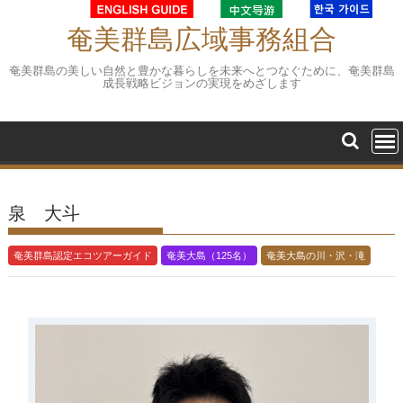
Skip
to
奄美群島広域事務組合
content
奄美群島の美しい自然と豊かな暮らしを未来へとつなぐために、奄美群島
成長戦略ビジョンの実現をめざします
泉 大斗
奄美群島認定エコツアーガイド
奄美大島（125名）
奄美大島の川・沢・滝