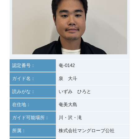
認定番号：
奄-0142
ガイド名：
泉 大斗
読みがな：
いずみ ひろと
在住地：
奄美大島
ガイド可能場所：
川・沢・滝
所属：
株式会社マングローブ公社