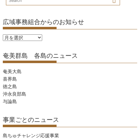
広域事務組合からのお知らせ
広
域
事
奄美群島 各島のニュース
務
組
奄美大島
合
喜界島
か
徳之島
ら
沖永良部島
の
与論島
お
知
事業ごとのニュース
ら
せ
島ちゅチャレンジ応援事業