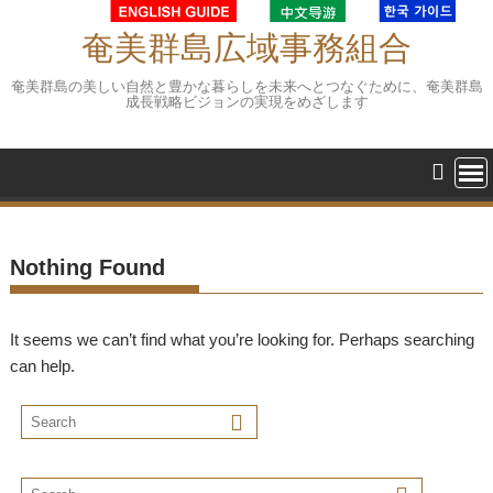
Skip
to
奄美群島広域事務組合
content
奄美群島の美しい自然と豊かな暮らしを未来へとつなぐために、奄美群島
成長戦略ビジョンの実現をめざします
Nothing Found
It seems we can’t find what you’re looking for. Perhaps searching
can help.